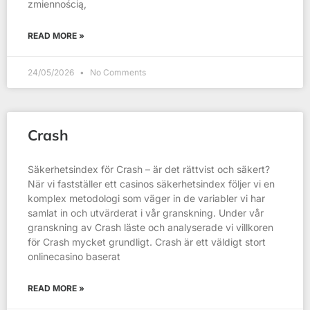
zmiennością,
READ MORE »
24/05/2026
No Comments
Crash
Säkerhetsindex för Crash – är det rättvist och säkert?
När vi fastställer ett casinos säkerhetsindex följer vi en
komplex metodologi som väger in de variabler vi har
samlat in och utvärderat i vår granskning. Under vår
granskning av Crash läste och analyserade vi villkoren
för Crash mycket grundligt. Crash är ett väldigt stort
onlinecasino baserat
READ MORE »