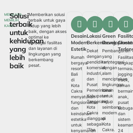
Solusi
Memberikan solusi
MENGAPA
terbaik untuk gaya
MEMILIH
terbaik
hidup yang lebih
KAMI
untuk
baik, dengan akses
Desain
Lokasi
Green
Fasilit
optimal ke
kehidupan
Modern
Berkembang
Development
Cluste
berbagai fasilitas
yang
dan layanan di
Estetik
Terle
Dekat
Pembangunan
lingkungan yang
lebih
dengan
yang
Rumah
Fasilita
berkembang
pendidikan,
terintegrasi
bergaya
lengka
baik
pesat.
komersial,
dengan
resort
termas
industri,
alam
Bali
jogging
dan
menciptakan
di
track,
Pusat
lingkungan
Kota
taman
Pemerintahan
ideal
Cakra
bermai
Kabupaten
untuk
menyatukan
anak,
Tangerang,
hidup
fungsionalitas
pusat
Kota
seimbang
dan
kebuga
Cakra
modern
keindahan
dan
dianggap
di
estetika
sistem
sebagai
Kota
untuk
keaman
'The
Cakra.
kenyamanan
24