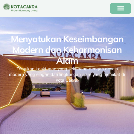
Menyatukan Keseimbangan
Modern dan Keharmonisan
Alam
Temukan kehidupan yang seimbang dengan desain
modern yang elegan dan lingkungan alam yang memikat di
Kota Cakra.