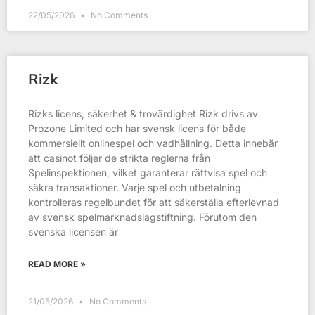
22/05/2026
No Comments
Rizk
Rizks licens, säkerhet & trovärdighet Rizk drivs av
Prozone Limited och har svensk licens för både
kommersiellt onlinespel och vadhållning. Detta innebär
att casinot följer de strikta reglerna från
Spelinspektionen, vilket garanterar rättvisa spel och
säkra transaktioner. Varje spel och utbetalning
kontrolleras regelbundet för att säkerställa efterlevnad
av svensk spelmarknadslagstiftning. Förutom den
svenska licensen är
READ MORE »
21/05/2026
No Comments