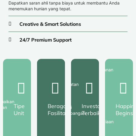
Dapatkan saran ahli tanpa biaya untuk membantu Anda
menemukan hunian yang tepat.
Creative & Smart Solutions
24/7 Premium Support
Kenyamanan
modern
Fasilitas
dan
Peningkatan
yang
harmoni
nilai
menunjang
alam
properti
kesehatan
yang
uaikan
dengan
dan
menjadi
Tipe
Beragam
Investasi
Happin
han
berbagai
kenyamanan
tempat
Unit
Fasilitas
Terbaik
Begins
ga
pengembangan
Anda
dimana
wilayah.
sekeluarga.
kebahagiaan
Anda
berasal.