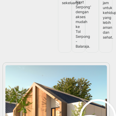
Next
sekeluarga.
jam
Serpong'
untuk
dengan
kehidu
akses
yang
mudah
lebih
ke
aman
Tol
dan
Serpong
sehat.
-
Balaraja.