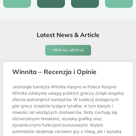
Latest News & Article
VIEW ALL ARTICLE
Winnita – Recenzja i Opinie
Jednoręki bandyta Winnita Kasyno w Polsce Kasyno
Winnita zdobywa uwagę polskich graczy dzięki bogatej
ofercie jednorękich bandytów. W kolekcji dostępnych
gier gracz znajdzie tysiące tytułów, w tym klasyki i
nowości od wiodących dostawców. Sloty cechują się
różnorodnymi tematami, wysoką grafiką oraz
dynamicznymi funkcjami bonusowymi. Wybór
automatów obejmuje zarówno gry z niską, jak i wysoką