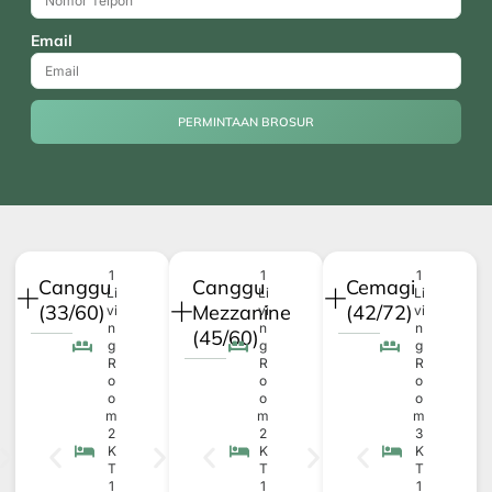
Email
PERMINTAAN BROSUR
1
1
1
Canggu
Canggu
Cemagi
Li
Li
Li
(33/60)
Mezzanine
(42/72)
vi
vi
vi
n
n
n
(45/60)
g
g
g
R
R
R
o
o
o
o
o
o
m
m
m
2
2
3
K
K
K
T
T
T
1
1
1