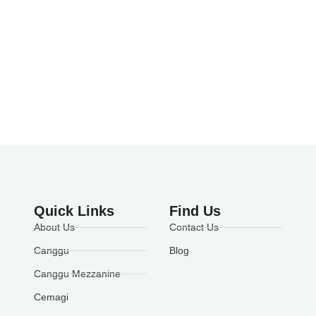
Quick Links
Find Us
About Us
Contact Us
Canggu
Blog
Canggu Mezzanine
Cemagi