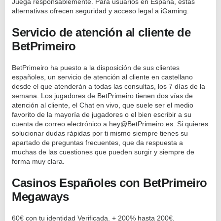
Juega responsablemente. Para usuarios en España, estas
alternativas ofrecen seguridad y acceso legal a iGaming.
Servicio de atención al cliente de
BetPrimeiro
BetPrimeiro ha puesto a la disposición de sus clientes
españoles, un servicio de atención al cliente en castellano
desde el que atenderán a todas las consultas, los 7 días de la
semana. Los jugadores de BetPrimeiro tienen dos vías de
atención al cliente, el Chat en vivo, que suele ser el medio
favorito de la mayoría de jugadores o el bien escribir a su
cuenta de correo electrónico a hey@BetPrimeiro.es. Si quieres
solucionar dudas rápidas por ti mismo siempre tienes su
apartado de preguntas frecuentes, que da respuesta a
muchas de las cuestiones que pueden surgir y siempre de
forma muy clara.
Casinos Españoles con BetPrimeiro
Megaways
60€ con tu identidad Verificada. + 200% hasta 200€.