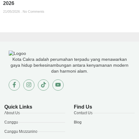
2026
21/05/2026
No Comments
Kota Cakra adalah perumahan terpadu yang menawarkan
gaya hidup berkesinambungan antara kenyamanan modern
dan harmoni alam.
Quick Links
Find Us
About Us
Contact Us
Canggu
Blog
Canggu Mezzanine