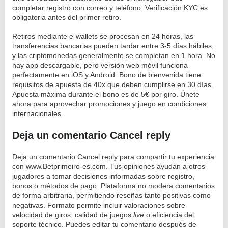
completar registro con correo y teléfono. Verificación KYC es
obligatoria antes del primer retiro.
Retiros mediante e-wallets se procesan en 24 horas, las
transferencias bancarias pueden tardar entre 3-5 días hábiles,
y las criptomonedas generalmente se completan en 1 hora. No
hay app descargable, pero versión web móvil funciona
perfectamente en iOS y Android. Bono de bienvenida tiene
requisitos de apuesta de 40x que deben cumplirse en 30 días.
Apuesta máxima durante el bono es de 5€ por giro. Únete
ahora para aprovechar promociones y juego en condiciones
internacionales.
Deja un comentario Cancel reply
Deja un comentario Cancel reply para compartir tu experiencia
con
www.Betprimeiro-es.com
. Tus opiniones ayudan a otros
jugadores a tomar decisiones informadas sobre registro,
bonos o métodos de pago. Plataforma no modera comentarios
de forma arbitraria, permitiendo reseñas tanto positivas como
negativas. Formato permite incluir valoraciones sobre
velocidad de giros, calidad de juegos
live
o eficiencia del
soporte técnico. Puedes editar tu comentario después de