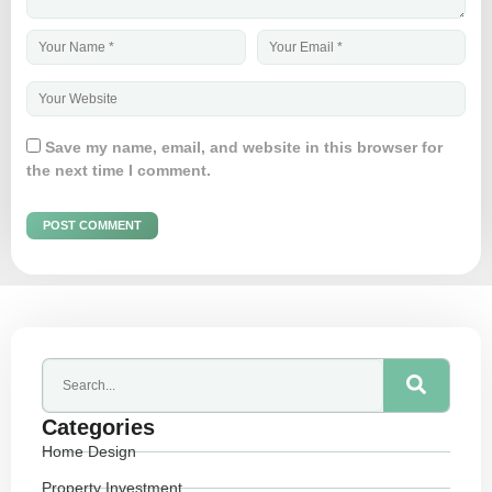
Save my name, email, and website in this browser for
the next time I comment.
Categories
Home Design
Property Investment